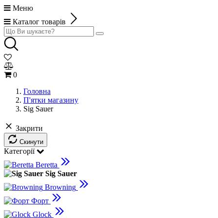
Меню
Каталог товарів
0
Головна
П'ятки магазину
Sig Sauer
Закрити
Скинути
Категорії
Beretta
Sig Sauer
Browning
Форт
Glock