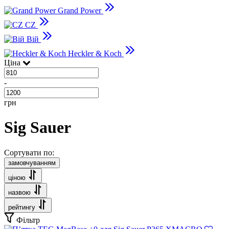
Grand Power
CZ
Вій
Heckler & Koch
Ціна
-
грн
Sig Sauer
Сортувати по:
замовчуванням
ціною
назвою
рейтингу
Фільтр