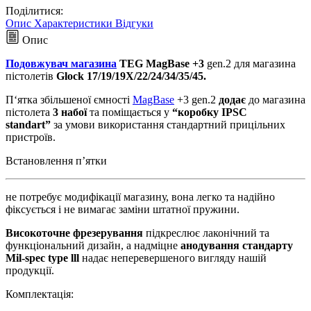
Поділитися:
Опис
Характеристики
Відгуки
Опис
Подовжувач магазина
TEG MagBase +3
gen.2 для магазина
пістолетів
Glock 17/19/19X/22/24/34/35/45.
П‘ятка збільшеної ємності
MagBase
+3 gen.2
додає
до магазина
пістолета
3 набої
та поміщається у
“коробку IPSC
standart”
за умови використання стандартний прицільних
пристроїв.
Встановлення п’ятки
не потребує модифікації магазину, вона легко та надійно
фіксується і не вимагає заміни штатної пружини.
Високоточне
фрезерування
підкреслює лаконічний та
функціональний дизайн, а надміцне
анодування стандарту
Mil-spec type lll
надає неперевершеного вигляду нашій
продукції.
Комплектація: