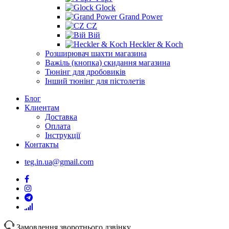
Glock
Grand Power
CZ
Вій
Heckler & Koch
Розширювач шахти магазина
Важіль (кнопка) скидання магазина
Тюнінг для дробовиків
Інший тюнінг для пістолетів
Блог
Клиентам
Доставка
Оплата
Інструкції
Контакты
teg.in.ua@gmail.com
Замовлення зворотнього дзвінку