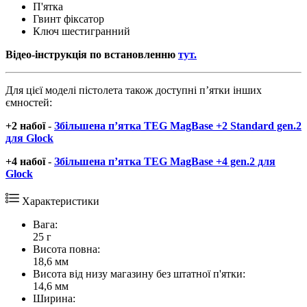
П'ятка
Гвинт фіксатор
Ключ шестигранний
Відео-інструкція по встановленню
тут.
Для цієї моделі пістолета також доступні п’ятки інших
ємностей:
+2 набої
-
Збільшена п’ятка TEG MagBase +2 Standard gen.2
для Glock
+4 набої
-
Збільшена п’ятка TEG MagBase +4 gen.2 для
Glock
Характеристики
Вага:
25 г
Висота повна:
18,6 мм
Висота від низу магазину без штатної п'ятки:
14,6 мм
Ширина: