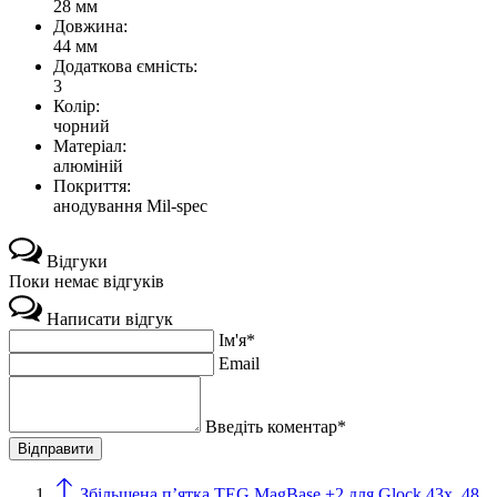
28 мм
Довжина:
44 мм
Додаткова ємність:
3
Колір:
чорний
Матеріал:
алюміній
Покриття:
анодування Mil-spec
Відгуки
Поки немає відгуків
Написати відгук
Ім'я*
Email
Введіть коментар*
Збільшена п’ятка TEG MagBase +2 для Glock 43x, 48