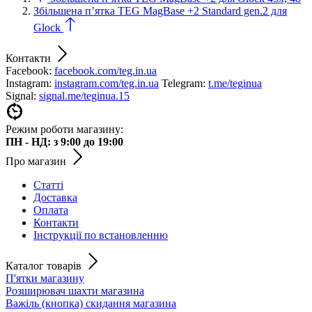
Збільшена п’ятка TEG MagBase +2 Standard gen.2 для
Glock
Контакти
Facebook:
facebook.com/teg.in.ua
Instagram:
instagram.com/teg.in.ua
Telegram:
t.me/teginua
Signal:
signal.me/teginua.15
Режим роботи магазину:
ПН - НД: з 9:00 до 19:00
Про магазин
Статті
Доставка
Оплата
Контакти
Інструкції по встановленню
Каталог товарів
П'ятки магазину
Розширювач шахти магазина
Важіль (кнопка) скидання магазина